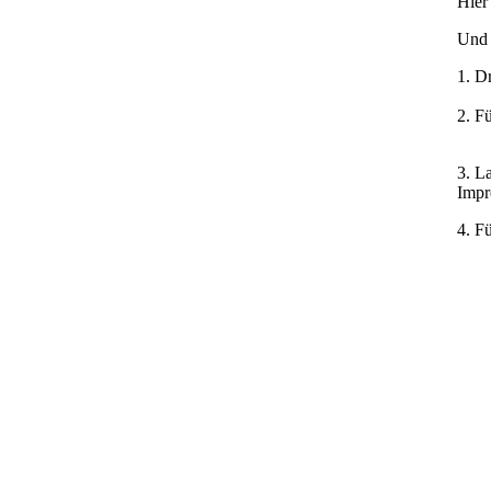
Hier
Und 
1. D
2. Fü
3. La
Impr
4. F